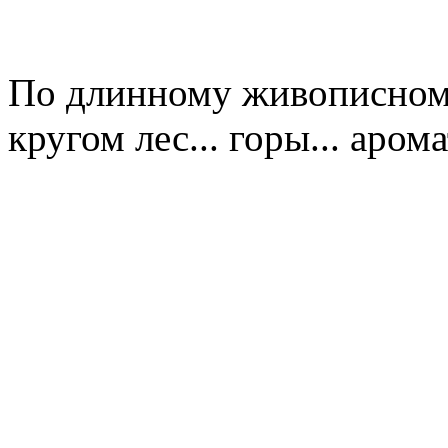
По длинному живописном
кругом лес... горы... арома