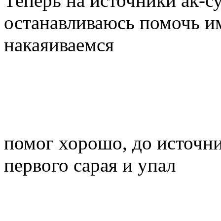
Теперь на источники ак-су
останавливаюсь помочь им
накаяиваемся
помог хорошо, до источни
первого сарая и упал