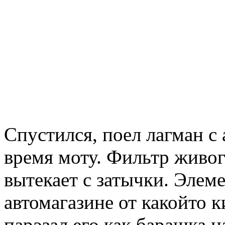
Спустился, поел лагман с 
время моту. Фильтр живого
вытекает с затычки. Элем
автомагазине от какойто 
парэзал его как барашка н