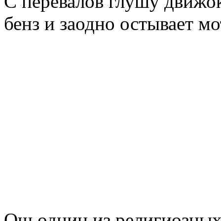
С перевалов глушу движок
бенз и заодно остывает м
Ош однин из религиозных