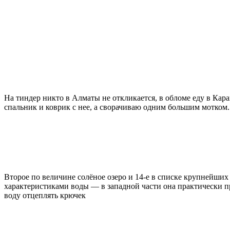
На тиндер никто в Алматы не откликается, в обломе еду в Караг
спальник и коврик с нее, а сворачиваю одним большим мотком.
Второе по величине солёное озеро и 14-е в списке крупнейших
характеристиками воды — в западной части она практически пре
воду отцеплять крючек