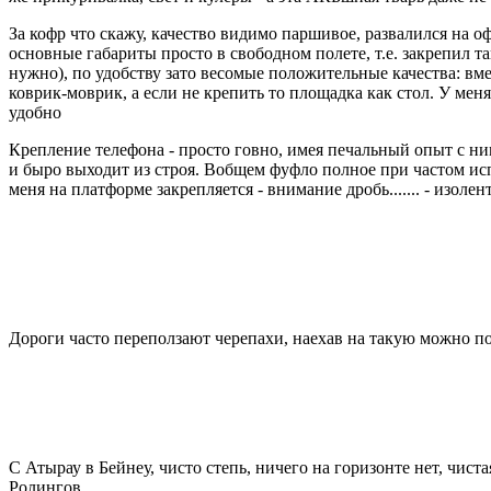
За кофр что скажу, качество видимо паршивое, развалился на оф
основные габариты просто в свободном полете, т.е. закрепил т
нужно), по удобству зато весомые положительные качества: вм
коврик-моврик, а если не крепить то площадка как стол. У меня
удобно
Крепление телефона - просто говно, имея печальный опыт с н
и быро выходит из строя. Вобщем фуфло полное при частом исп
меня на платформе закрепляется - внимание дробь....... - изолен
Дороги часто переползают черепахи, наехав на такую можно п
С Атырау в Бейнеу, чисто степь, ничего на горизонте нет, чист
Ролингов