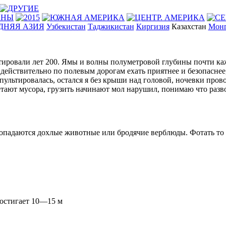
ДНЯЯ АЗИЯ
Узбекистан
Таджикистан
Киргизия
Казахстан
Монг
нтировали лет 200. Ямы и волны полуметровой глубины почти ка
действительно по полевым дорогам ехать приятнее и безопаснее, 
апультировалась, остался я без крыши над головой, ночевки про
етают мусора, грузить начинают мол нарушил, понимаю что разво
опадаются дохлые животные или бродячие верблюды. Фотать то н
достигает 10—15 м