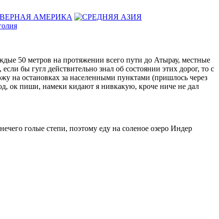
олия
ждые 50 метров на протяжении всего пути до Атырау, местные
если бы гугл действительно знал об состоянии этих дорог, то с
вожу на остановках за населенными пунктами (пришлось через
д, ок пиши, намеки кидают я нивкакую, кроче ниче не дал
ечего голые степи, поэтому еду на соленое озеро Индер