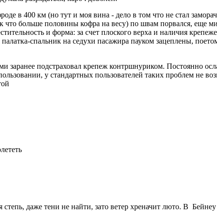
роде в 400 км (но тут и моя вина - дело в том что не стал замо
ак что больше половины кофра на весу) по швам порвался, еще ми
естительность и форма: за счет плоского верха и наличия крепе
 палатка-спальник на седухи пасажира пауком зацеплены, поетому
ими заранее подстраховал крепеж контршнуриком. Постоянно осл
ользовании, у стандартных пользователей таких проблем не воз
той
олететь
ая степь, даже тени не найти, зато ветер хреначит люто. В Бейн